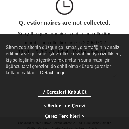
Questionnaires are not collected.
Sorry, the questionnaire is not in the collection
period. The collection time is 2026/07/02
Sitemizde sitenin düzgün çalışması, site trafiğinin analiz
19:51—2026/07/11 04:59 . We look forward to
edilmesi ve gelişmiş işlevsellik, sosyal medya özellikleri,
kişiselleştirilmiş içerik ve reklamların sunulması için
your participation.
üçüncü taraf çerezleri de dahil olmak üzere çerezler
kullanılmaktadır.
Detaylı bilgi
Çerez Tercihleri >
Copyright © 2026 Huawei Technologies Co., Ltd. Tüm Hakları Saklıdır.
Gizlilik
Cookies
Cookie Settings
Kullanım Koşulları