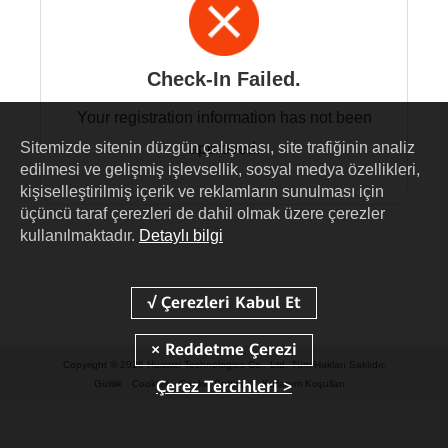
Check-In Failed.
Your registration information has not been
Sitemizde sitenin düzgün çalışması, site trafiğinin analiz
approved.
edilmesi ve gelişmiş işlevsellik, sosyal medya özellikleri,
kişiselleştirilmiş içerik ve reklamların sunulması için
üçüncü taraf çerezleri de dahil olmak üzere çerezler
kullanılmaktadır.
Detaylı bilgi
Copyright © 2026 Huawei Technologies Co., Ltd. Tüm Hakları Saklıdır.
Çerez Tercihleri >
Gizlilik
Cookies
Cookie Settings
Kullanım Koşulları