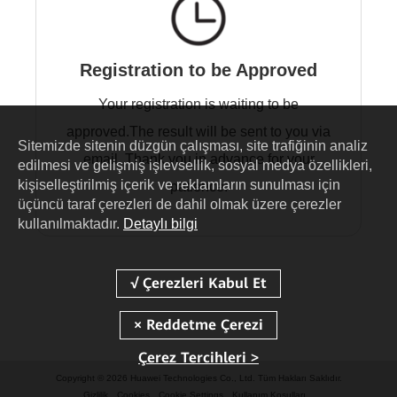
Registration to be Approved
Your registration is waiting to be
approved.The result will be sent to you via
Sitemizde sitenin düzgün çalışması, site trafiğinin analiz
email. Thank you in advance for your
edilmesi ve gelişmiş işlevsellik, sosyal medya özellikleri,
kişiselleştirilmiş içerik ve reklamların sunulması için
patience.
üçüncü taraf çerezleri de dahil olmak üzere çerezler
kullanılmaktadır.
Detaylı bilgi
Çerez Tercihleri >
Copyright © 2026 Huawei Technologies Co., Ltd. Tüm Hakları Saklıdır.
Gizlilik
Cookies
Cookie Settings
Kullanım Koşulları