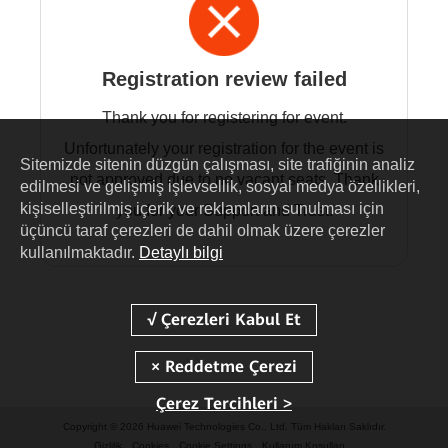
Registration review failed
Thank you for registering for event.
Unfortunately your registration for the event is
Sitemizde sitenin düzgün çalışması, site trafiğinin analiz
not approved due to no vacant seats. Thank
edilmesi ve gelişmiş işlevsellik, sosyal medya özellikleri,
kişiselleştirilmiş içerik ve reklamların sunulması için
you for your Support and Trust.
üçüncü taraf çerezleri de dahil olmak üzere çerezler
kullanılmaktadır.
Detaylı bilgi
Çerez Tercihleri >
Copyright © 2026 Huawei Technologies Co., Ltd. Tüm Hakları Saklıdır.
Gizlilik
Cookies
Cookie Settings
Kullanım Koşulları