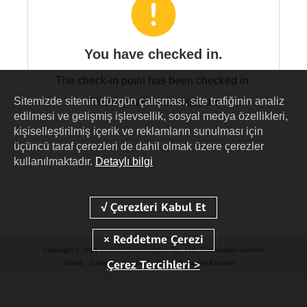
You have checked in.
The check-in point has been checked in.
Sitemizde sitenin düzgün çalışması, site trafiğinin analiz
Thank you for your support!
edilmesi ve gelişmiş işlevsellik, sosyal medya özellikleri,
kişiselleştirilmiş içerik ve reklamların sunulması için
üçüncü taraf çerezleri de dahil olmak üzere çerezler
kullanılmaktadır.
Detaylı bilgi
Copyright © 2026 Huawei Technologies Co., Ltd. Tüm Hakları Saklıdır.
Çerez Tercihleri >
Gizlilik
Cookies
Cookie Settings
Kullanım Koşulları