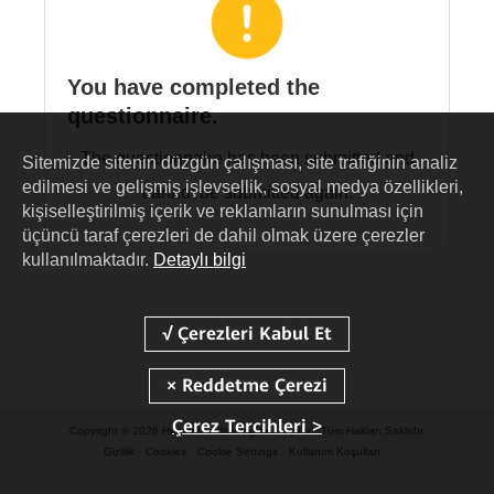
You have completed the
questionnaire.
The questionnaire has been submitted and
Sitemizde sitenin düzgün çalışması, site trafiğinin analiz
edilmesi ve gelişmiş işlevsellik, sosyal medya özellikleri,
cannot be submitted again.
kişiselleştirilmiş içerik ve reklamların sunulması için
üçüncü taraf çerezleri de dahil olmak üzere çerezler
kullanılmaktadır.
Detaylı bilgi
Çerez Tercihleri >
Copyright © 2026 Huawei Technologies Co., Ltd. Tüm Hakları Saklıdır.
Gizlilik
Cookies
Cookie Settings
Kullanım Koşulları