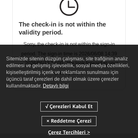
The check-in is not within the
validity period.
Sorry, the check-in is not within the sign-in
period. The sign-in time is 2026/06/08 14:39
Sitemizde sitenin düzgün çalışması, site trafiğinin analiz
—2026/06/13 17:00 . We look forward to your
edilmesi ve gelişmiş işlevsellik, sosyal medya özellikleri,
kişiselleştirilmiş içerik ve reklamların sunulması için
participation.
üçüncü taraf çerezleri de dahil olmak üzere çerezler
kullanılmaktadır.
Detaylı bilgi
Çerez Tercihleri >