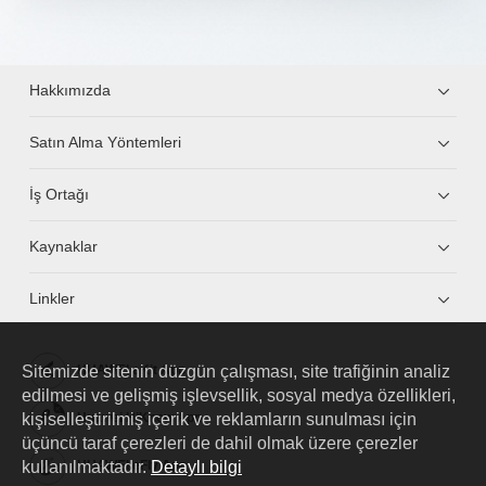
Hakkımızda
Satın Alma Yöntemleri
İş Ortağı
Kaynaklar
Linkler
Sitemizde sitenin düzgün çalışması, site trafiğinin analiz
HUAWEI eKit App
edilmesi ve gelişmiş işlevsellik, sosyal medya özellikleri,
kişiselleştirilmiş içerik ve reklamların sunulması için
Huawei HiKnow App
üçüncü taraf çerezleri de dahil olmak üzere çerezler
kullanılmaktadır.
Detaylı bilgi
HUAWEI eFly App