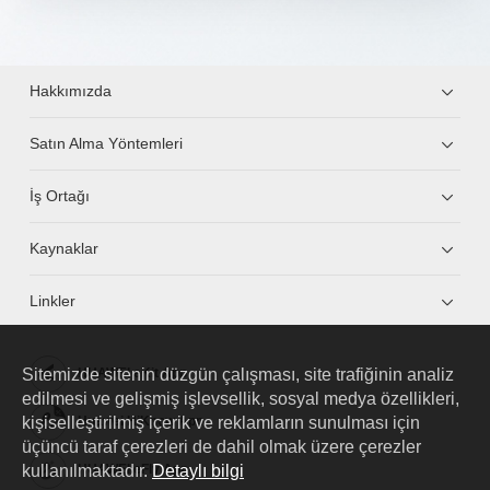
Hakkımızda
Satın Alma Yöntemleri
İş Ortağı
Kaynaklar
Linkler
Sitemizde sitenin düzgün çalışması, site trafiğinin analiz
HUAWEI eKit App
edilmesi ve gelişmiş işlevsellik, sosyal medya özellikleri,
kişiselleştirilmiş içerik ve reklamların sunulması için
Huawei HiKnow App
üçüncü taraf çerezleri de dahil olmak üzere çerezler
kullanılmaktadır.
Detaylı bilgi
HUAWEI eFly App