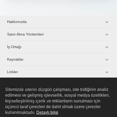
Hakkımızda
Satın Alma Yöntemleri
İş Ortağı
Kaynaklar
Linkler
Sitemizde sitenin düzgün çalışması, site trafiğinin analiz
HUAWEI eKit App
edilmesi ve gelişmiş işlevsellik, sosyal medya özellikleri,
kişiselleştirilmiş içerik ve reklamların sunulması için
Huawei HiKnow App
üçüncü taraf çerezleri de dahil olmak üzere çerezler
kullanılmaktadır.
Detaylı bilgi
HUAWEI eFly App