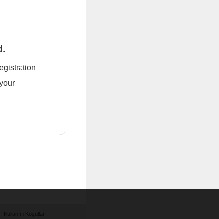
d.
registration
 your
Kullanım Koşulları