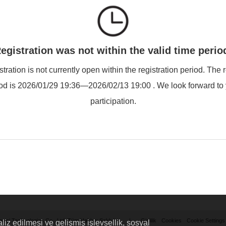
egistration was not within the valid time perio
stration is not currently open within the registration period. The 
od is 2026/01/29 19:36—2026/02/13 19:00 . We look forward to
participation.
wei Technologies Co., Ltd. Tüm Hakları Saklıdır.
|
Gizlilik
Cookies
Cookie Settings
liz edilmesi ve gelişmiş işlevsellik, sosyal