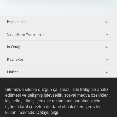
Hakkımızda
Satın Alma Yöntemleri
İş Ortağı
Kaynaklar
Linkler
Sitemizde sitenin düzgün çalışması, site trafiğinin analiz
HUAWEI eKit App
edilmesi ve gelişmiş işlevsellik, sosyal medya özellikleri,
kişiselleştirilmiş içerik ve reklamların sunulması için
Huawei HiKnow App
üçüncü taraf çerezleri de dahil olmak üzere çerezler
kullanılmaktadır.
Detaylı bilgi
HUAWEI eFly App