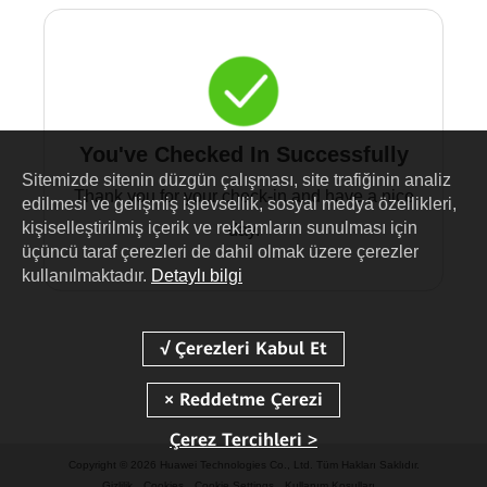
You've Checked In Successfully
Sitemizde sitenin düzgün çalışması, site trafiğinin analiz
Thank you for your check-in and have a nice
edilmesi ve gelişmiş işlevsellik, sosyal medya özellikleri,
kişiselleştirilmiş içerik ve reklamların sunulması için
day.
üçüncü taraf çerezleri de dahil olmak üzere çerezler
kullanılmaktadır.
Detaylı bilgi
Çerez Tercihleri >
Copyright © 2026 Huawei Technologies Co., Ltd. Tüm Hakları Saklıdır.
Gizlilik
Cookies
Cookie Settings
Kullanım Koşulları