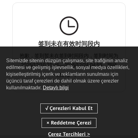
签到未在有效时间段内
抱歉，签到暂未在签到时间段内，签到时间为
Sitemizde sitenin düzgün çalışması, site trafiğinin analiz
2025/12/10 21:26—2025/12/24 04:59，期待
edilmesi ve gelişmiş işlevsellik, sosyal medya özellikleri,
kişiselleştirilmiş içerik ve reklamların sunulması için
您的参与！
üçüncü taraf çerezleri de dahil olmak üzere çerezler
kullanılmaktadır.
Detaylı bilgi
Çerez Tercihleri >