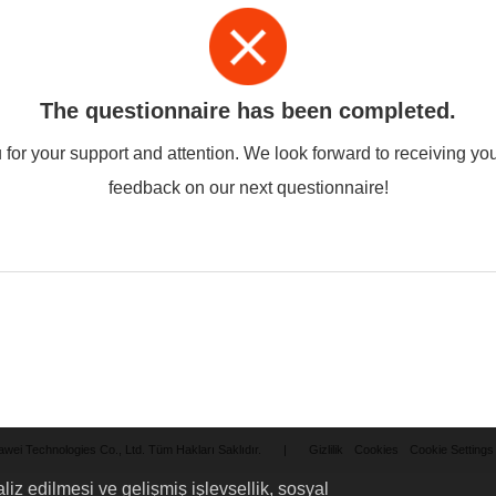
The questionnaire has been completed.
for your support and attention. We look forward to receiving yo
feedback on our next questionnaire!
wei Technologies Co., Ltd. Tüm Hakları Saklıdır.
|
Gizlilik
Cookies
Cookie Settings
liz edilmesi ve gelişmiş işlevsellik, sosyal