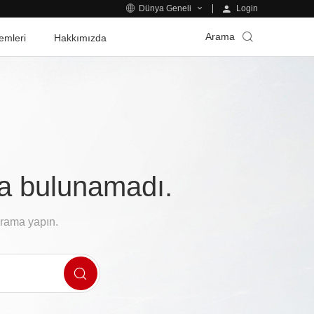
Login
Dünya Geneli
Arama
emleri
Hakkımızda
fa bulunamadı.
arama yapın.