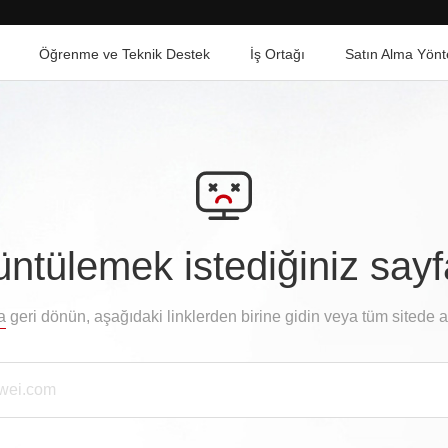
Öğrenme ve Teknik Destek
İş Ortağı
Satın Alma Yönt
ntülemek istediğiniz say
a
geri dönün, aşağıdaki linklerden birine gidin veya tüm sitede 