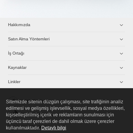
Hakkımızda
Satın Alma Yöntemleri
İş Ortağı
Kaynaklar
Linkler
Sitemizde sitenin düzgün çalışması, site trafiğinin analiz
HUAWEI eKit App
edilmesi ve gelişmiş işlevsellik, sosyal medya özellikleri,
kişiselleştirilmiş içerik ve reklamların sunulması için
Huawei HiKnow App
üçüncü taraf çerezleri de dahil olmak üzere çerezler
kullanılmaktadır.
Detaylı bilgi
HUAWEI eFly App