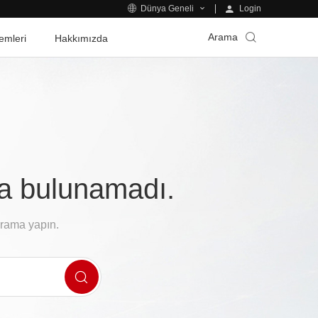
Login
Dünya Geneli
Arama
emleri
Hakkımızda
fa bulunamadı.
arama yapın.