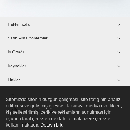
Hakkımızda
Satın Alma Yöntemleri
İş Ortağı
Kaynaklar
Linkler
Sitemizde sitenin düzgün çalışması, site trafiğinin analiz
HUAWEI eKit App
edilmesi ve gelişmiş işlevsellik, sosyal medya özellikleri,
kişiselleştirilmiş içerik ve reklamların sunulması için
Huawei HiKnow App
üçüncü taraf çerezleri de dahil olmak üzere çerezler
kullanılmaktadır.
Detaylı bilgi
HUAWEI eFly App