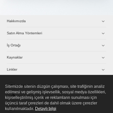
Hakkımızda
Satın Alma Yöntemleri
İş Ortağı
Kaynaklar
Linkler
Sitemizde sitenin düzgün çalışması, site trafiğinin analiz
HUAWEI eKit App
edilmesi ve gelişmiş işlevsellik, sosyal medya özellikleri,
kişiselleştirilmiş içerik ve reklamların sunulması için
Huawei HiKnow App
üçüncü taraf çerezleri de dahil olmak üzere çerezler
kullanılmaktadır.
Detaylı bilgi
HUAWEI eFly App