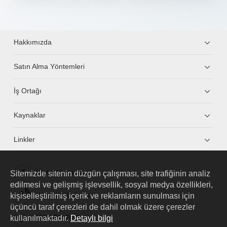
Hakkımızda
Satın Alma Yöntemleri
İş Ortağı
Kaynaklar
Linkler
Sitemizde sitenin düzgün çalışması, site trafiğinin analiz
HUAWEI eKit App
edilmesi ve gelişmiş işlevsellik, sosyal medya özellikleri,
kişiselleştirilmiş içerik ve reklamların sunulması için
Huawei HiKnow App
üçüncü taraf çerezleri de dahil olmak üzere çerezler
kullanılmaktadır.
Detaylı bilgi
HUAWEI eFly App