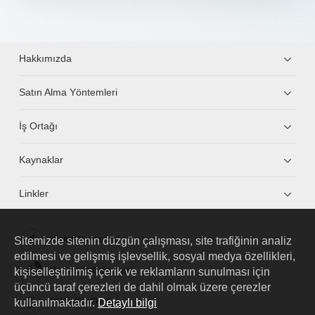
Hakkımızda
Satın Alma Yöntemleri
İş Ortağı
Kaynaklar
Linkler
Sitemizde sitenin düzgün çalışması, site trafiğinin analiz
HUAWEI eKit App
edilmesi ve gelişmiş işlevsellik, sosyal medya özellikleri,
kişiselleştirilmiş içerik ve reklamların sunulması için
Huawei HiKnow App
üçüncü taraf çerezleri de dahil olmak üzere çerezler
kullanılmaktadır.
Detaylı bilgi
HUAWEI eFly App