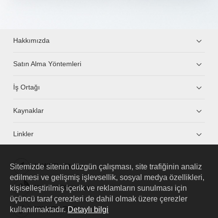
Hakkımızda
Satın Alma Yöntemleri
İş Ortağı
Kaynaklar
Linkler
Sitemizde sitenin düzgün çalışması, site trafiğinin analiz
HUAWEI eKit App
edilmesi ve gelişmiş işlevsellik, sosyal medya özellikleri,
kişiselleştirilmiş içerik ve reklamların sunulması için
Huawei HiKnow App
üçüncü taraf çerezleri de dahil olmak üzere çerezler
kullanılmaktadır.
Detaylı bilgi
HUAWEI eFly App