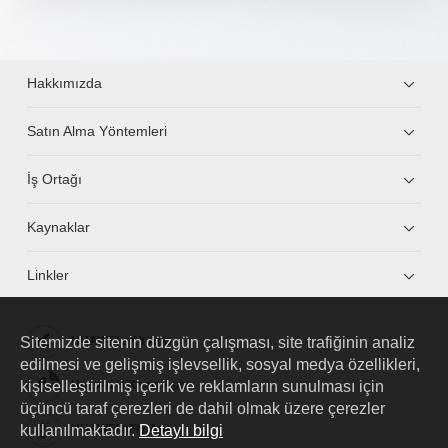
Hakkımızda
Satın Alma Yöntemleri
İş Ortağı
Kaynaklar
Linkler
Sitemizde sitenin düzgün çalışması, site trafiğinin analiz
HUAWEI eKit App
edilmesi ve gelişmiş işlevsellik, sosyal medya özellikleri,
kişiselleştirilmiş içerik ve reklamların sunulması için
Huawei HiKnow App
üçüncü taraf çerezleri de dahil olmak üzere çerezler
kullanılmaktadır.
Detaylı bilgi
HUAWEI eFly App