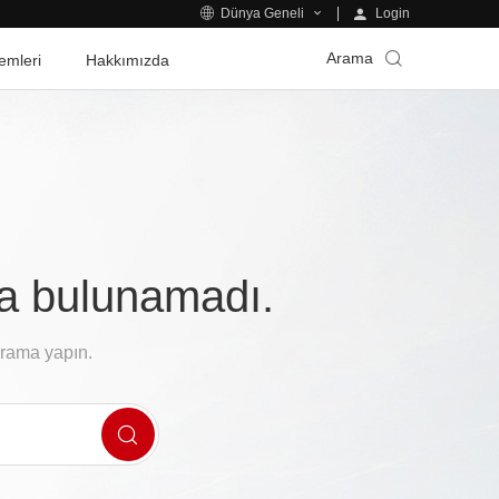
Login
Dünya Geneli
Arama
emleri
Hakkımızda
fa bulunamadı.
arama yapın.