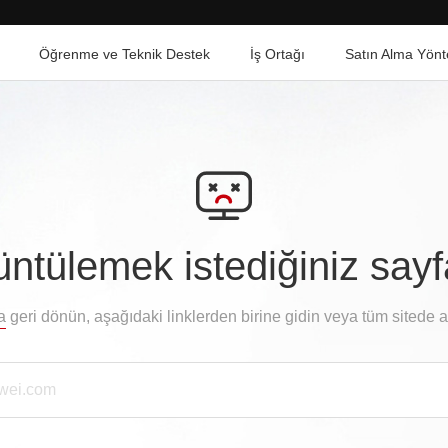
Öğrenme ve Teknik Destek
İş Ortağı
Satın Alma Yönt
ntülemek istediğiniz say
a
geri dönün, aşağıdaki linklerden birine gidin veya tüm sitede 