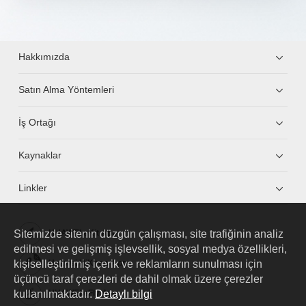
Hakkımızda
Satın Alma Yöntemleri
İş Ortağı
Kaynaklar
Linkler
Sitemizde sitenin düzgün çalışması, site trafiğinin analiz
HUAWEI eKit App
edilmesi ve gelişmiş işlevsellik, sosyal medya özellikleri,
kişiselleştirilmiş içerik ve reklamların sunulması için
Huawei HiKnow App
üçüncü taraf çerezleri de dahil olmak üzere çerezler
kullanılmaktadır.
Detaylı bilgi
HUAWEI eFly App