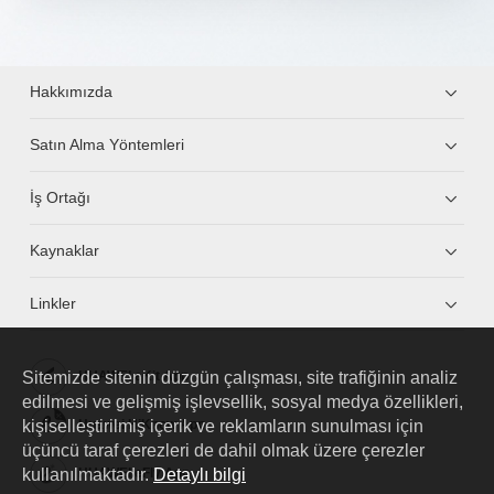
Hakkımızda
Satın Alma Yöntemleri
İş Ortağı
Kaynaklar
Linkler
Sitemizde sitenin düzgün çalışması, site trafiğinin analiz
HUAWEI eKit App
edilmesi ve gelişmiş işlevsellik, sosyal medya özellikleri,
kişiselleştirilmiş içerik ve reklamların sunulması için
Huawei HiKnow App
üçüncü taraf çerezleri de dahil olmak üzere çerezler
kullanılmaktadır.
Detaylı bilgi
HUAWEI eFly App