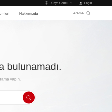
Login
Dünya Geneli
Arama
emleri
Hakkımızda
fa bulunamadı.
arama yapın.