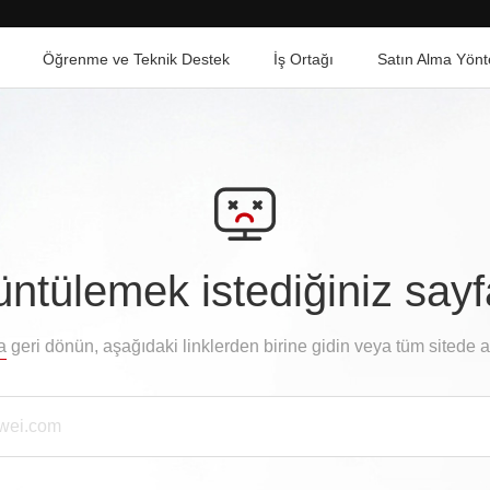
Öğrenme ve Teknik Destek
İş Ortağı
Satın Alma Yönt
ntülemek istediğiniz say
a
geri dönün, aşağıdaki linklerden birine gidin veya tüm sitede 