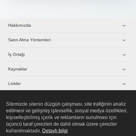
Hakkımızda
Satın Alma Yöntemleri
İş Ortağı
Kaynaklar
Linkler
Sitemizde sitenin düzgün çalışması, site trafiğinin analiz
HUAWEI eKit App
edilmesi ve gelişmiş işlevsellik, sosyal medya özellikleri,
kişiselleştirilmiş içerik ve reklamların sunulması için
Huawei HiKnow App
üçüncü taraf çerezleri de dahil olmak üzere çerezler
kullanılmaktadır.
Detaylı bilgi
HUAWEI eFly App