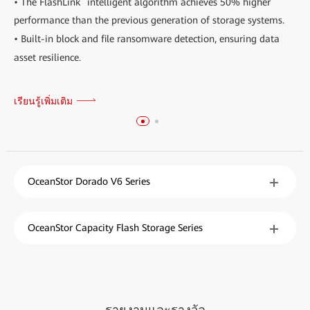
• The FlashLink
intelligent algorithm achieves 50% higher
performance than the previous generation of storage systems.
• Built-in block and file ransomware detection, ensuring data
asset resilience.
เรียนรู้เพิ่มเติม
OceanStor Dorado V6 Series
OceanStor Capacity Flash Storage Series
รายงาน
และ
รางวัล