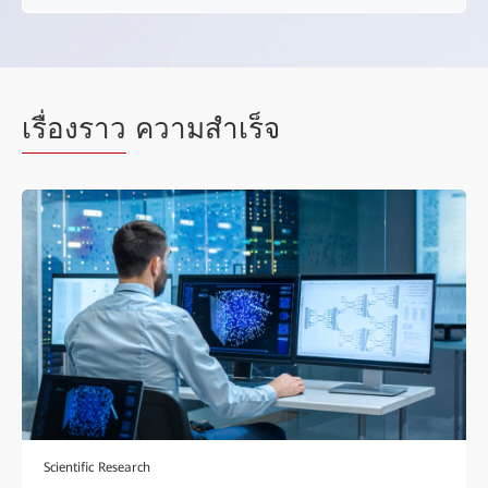
Vertical Scenarios
Accelerate Digital and Intelligent Transformation in All
เรื่องราว
ความสำเร็จ
Scenarios
OceanStor Dorado for Finance
Fin
Scientific Research