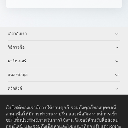
เกี่ยวกับเรา
วิธีการซื้อ
พาร์ทเนอร์
แหล่งข้อมูล
ควิกลิงค์
เว็บไซต์ของเรามีการใช้งานคุกกี้ รวมถึงคุกกี้ของบุคคลที่
HUAWEI eKit App
สาม เพื่อให้มีการทำงานราบรื่น และเพื่อวิเคราะห์การเข้า
ชม เพิ่มประสิทธิภาพในการใช้งาน ฟีเจอร์สำหรับสื่อสังคม
Huawei HiKnow App
ออนไลน์ และรวมถึงเนื้อหาและโฆษณาที่ถูกปรับแต่งเฉพาะ