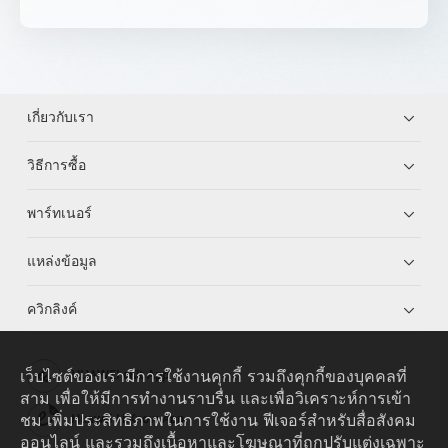
เกี่ยวกับเรา
วิธีการซื้อ
พาร์ทเนอร์
แหล่งข้อมูล
ควิกลิงค์
เว็บไซต์ของเรามีการใช้งานคุกกี้ รวมถึงคุกกี้ของบุคคลที่
HUAWEI eKit App
สาม เพื่อให้มีการทำงานราบรื่น และเพื่อวิเคราะห์การเข้า
ชม เพิ่มประสิทธิภาพในการใช้งาน ฟีเจอร์สำหรับสื่อสังคม
Huawei HiKnow App
ออนไลน์ และรวมถึงเนื้อหาและโฆษณาที่ถูกปรับแต่งเฉพาะ