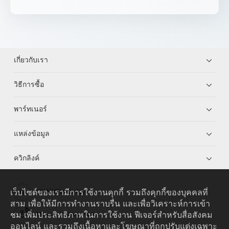
เกี่ยวกับเรา
วิธีการซื้อ
พาร์ทเนอร์
แหล่งข้อมูล
ควิกลิงค์
เว็บไซต์ของเรามีการใช้งานคุกกี้ รวมถึงคุกกี้ของบุคคลที่
HUAWEI eKit App
สาม เพื่อให้มีการทำงานราบรื่น และเพื่อวิเคราะห์การเข้า
ชม เพิ่มประสิทธิภาพในการใช้งาน ฟีเจอร์สำหรับสื่อสังคม
Huawei HiKnow App
ออนไลน์ และรวมถึงเนื้อหาและโฆษณาที่ถูกปรับแต่งเฉพาะ