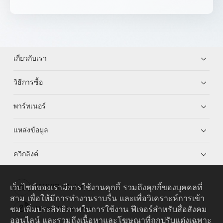
เกี่ยวกับเรา
วิธีการซื้อ
พาร์ทเนอร์
แหล่งข้อมูล
ควิกลิงค์
เว็บไซต์ของเรามีการใช้งานคุกกี้ รวมถึงคุกกี้ของบุคคลที่
HUAWEI eKit App
สาม เพื่อให้มีการทำงานราบรื่น และเพื่อวิเคราะห์การเข้า
ชม เพิ่มประสิทธิภาพในการใช้งาน ฟีเจอร์สำหรับสื่อสังคม
Huawei HiKnow App
ออนไลน์ และรวมถึงเนื้อหาและโฆษณาที่ถูกปรับแต่งเฉพาะ