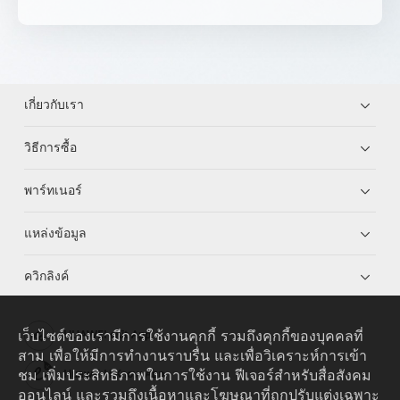
เกี่ยวกับเรา
วิธีการซื้อ
พาร์ทเนอร์
แหล่งข้อมูล
ควิกลิงค์
เว็บไซต์ของเรามีการใช้งานคุกกี้ รวมถึงคุกกี้ของบุคคลที่
HUAWEI eKit App
สาม เพื่อให้มีการทำงานราบรื่น และเพื่อวิเคราะห์การเข้า
ชม เพิ่มประสิทธิภาพในการใช้งาน ฟีเจอร์สำหรับสื่อสังคม
Huawei HiKnow App
ออนไลน์ และรวมถึงเนื้อหาและโฆษณาที่ถูกปรับแต่งเฉพาะ