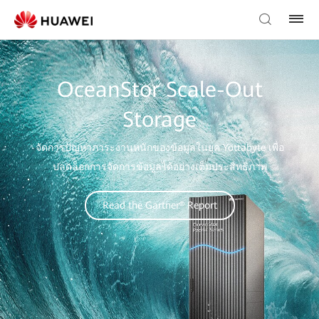
OceanStor Scale-Out
Storage
จัดการปัญหาภาระงานหนักของข้อมูลในยุค Yottabyte เพื่อ
ปลดล็อกการจัดการข้อมูลได้อย่างเต็มประสิทธิภาพ
Read the Gartner® Report