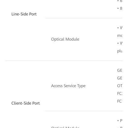
• 600 
• 800 
Line-Side Port
• Wav
modu
Optical Module
• Wav
plugg
GE,10
GE, 1
Access Service Type
OTU2,
FC200
FC160
Client-Side Port
• Plu