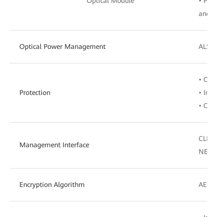
Optical Module
• Plu
and Q
Optical Power Management
ALS, 
• Opti
Protection
• Intr
• Clie
CLI, 
Management Interface
NETC
Encryption Algorithm
AES-