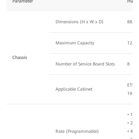
Parameter
Huawe
Dimensions (H x W x D)
88.1
Maximum Capacity
12.8 T
Chassis
Number of Service Board Slots
8
ETSI 
Applicable Cabinet
19-in
• 100 
• 200 
Rate (Programmable)
• 400 