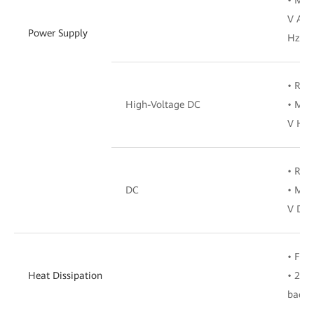
V AC 
Power Supply
Hz)
• Rat
High-Voltage DC
• Max
V HV
• Rat
DC
• Max
V DC 
• Fron
Heat Dissipation
• 2 +
backu