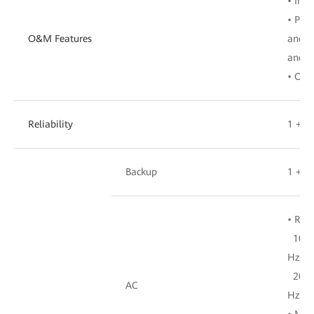
• Intu
• Pro
O&M Features
and he
and a
• O&M
Reliability
1 + 1 
Backup
1 + 1
• Rat
100 V
Hz)
200 V
AC
Hz)
• Max