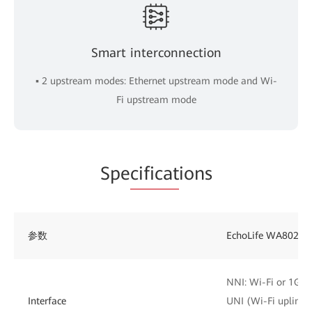
Smart interconnection
▪ 2 upstream modes: Ethernet upstream mode and Wi-
Fi upstream mode
Spe
cificat
ions
参数
EchoLife WA8021
NNI: Wi-Fi or 1GE
Interface
UNI (Wi-Fi uplink