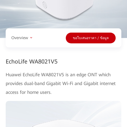
Overview
ขอใบเสนอราคา / ข้อมูล
EchoLife WA8021V5
Huawei EchoLife WA8021V5 is an edge ONT which
provides dual-band Gigabit Wi-Fi and Gigabit internet
access for home users.