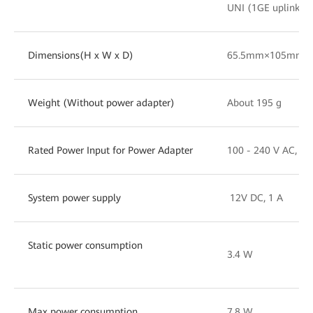
UNI (1GE uplink)
Dimensions(H x W x D)
65.5mm×105mm×10
Weight (Without power adapter)
About 195 g
Rated Power Input for Power Adapter
100 - 240 V AC, 50
System power supply
12V DC, 1 A
Static power consumption
3.4 W
Max power consumption
7.8 W