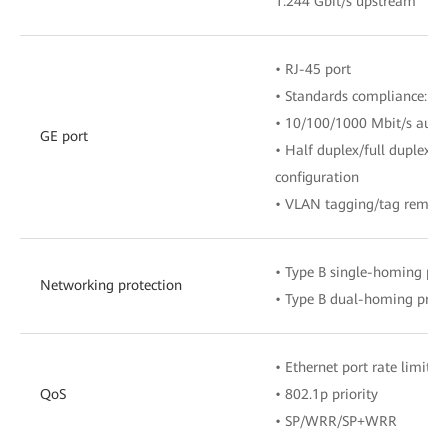
1.244 Gbit/s upstream
• RJ-45 port
• Standards compliance: IE
• 10/100/1000 Mbit/s auto
GE port
• Half duplex/full duplex 
configuration
• VLAN tagging/tag remova
• Type B single-homing pro
Networking protection
• Type B dual-homing prote
• Ethernet port rate limitat
QoS
• 802.1p priority
• SP/WRR/SP+WRR