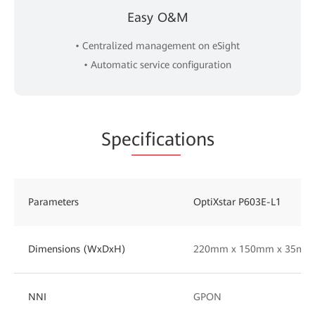
Easy O&M
• Centralized management on eSight
• Automatic service configuration
Spe
cificat
ions
Parameters
OptiXstar P603E-L1
Dimensions (WxDxH)
220mm x 150mm x 35mm
NNI
GPON