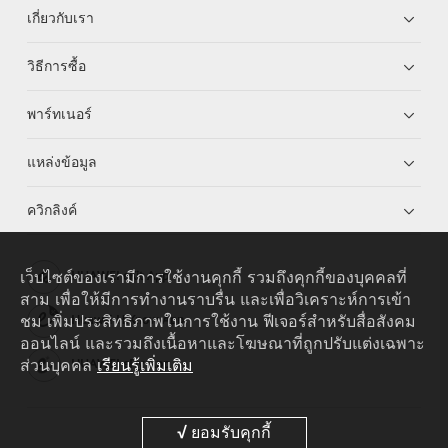
เกี่ยวกับเรา
วิธีการซื้อ
พาร์ทเนอร์
แหล่งข้อมูล
ควิกลิงค์
เว็บไซต์ของเรามีการใช้งานคุกกี้ รวมถึงคุกกี้ของบุคคลที่
HUAWEI eKit App
สาม เพื่อให้มีการทำงานราบรื่น และเพื่อวิเคราะห์การเข้า
ชม เพิ่มประสิทธิภาพในการใช้งาน ฟีเจอร์สำหรับสื่อสังคม
Huawei HiKnow App
ออนไลน์ และรวมถึงเนื้อหาและโฆษณาที่ถูกปรับแต่งเฉพาะ
ส่วนบุคคล
เรียนรู้เพิ่มเติม
HUAWEI eFly App