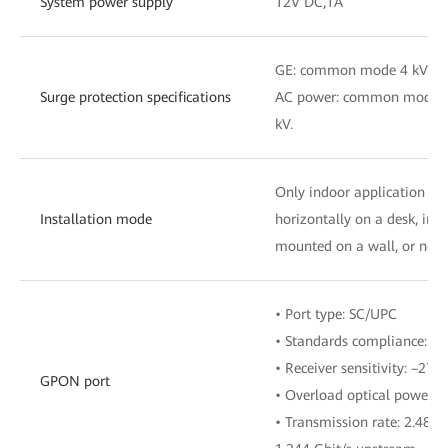
System power supply
12V DC,1A
GE: common mode 4 kV;
Surge protection specifications
AC power: common mode 6 k
kV.
Only indoor application is
Installation mode
horizontally on a desk, inst
mounted on a wall, or netw
• Port type: SC/UPC
• Standards compliance: IT
• Receiver sensitivity: –27
GPON port
• Overload optical power:
• Transmission rate: 2.488