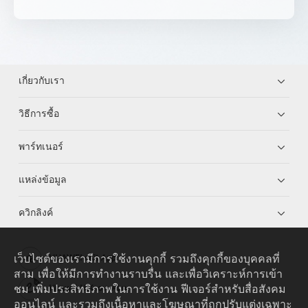
เกี่ยวกับเรา
วิธีการซื้อ
พาร์ทเนอร์
แหล่งข้อมูล
ควิกลิงค์
เว็บไซต์ของเรามีการใช้งานคุกกี้ รวมถึงคุกกี้ของบุคคลที่
HUAWEI eKit App
สาม เพื่อให้มีการทำงานราบรื่น และเพื่อวิเคราะห์การเข้า
ชม เพิ่มประสิทธิภาพในการใช้งาน ฟีเจอร์สำหรับสื่อสังคม
Huawei HiKnow App
ออนไลน์ และรวมถึงเนื้อหาและโฆษณาที่ถูกปรับแต่งเฉพาะ