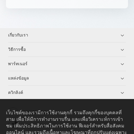
เกี่ยวกับเรา
วิธีการซื้อ
พาร์ทเนอร์
แหล่งข้อมูล
ควิกลิงค์
เว็บไซต์ของเรามีการใช้งานคุกกี้ รวมถึงคุกกี้ของบุคคลที่
HUAWEI eKit App
สาม เพื่อให้มีการทำงานราบรื่น และเพื่อวิเคราะห์การเข้า
ชม เพิ่มประสิทธิภาพในการใช้งาน ฟีเจอร์สำหรับสื่อสังคม
Huawei HiKnow App
ออนไลน์ และรวมถึงเนื้อหาและโฆษณาที่ถูกปรับแต่งเฉพาะ