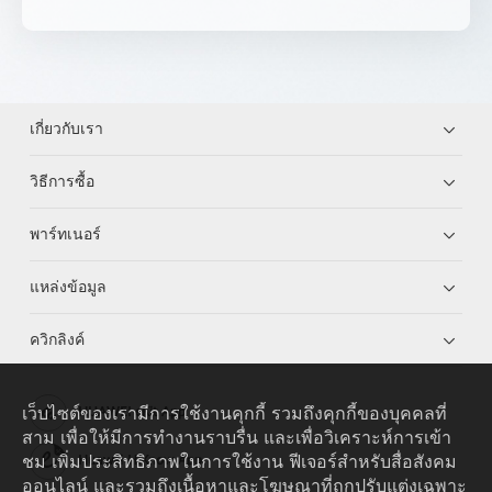
เกี่ยวกับเรา
วิธีการซื้อ
พาร์ทเนอร์
แหล่งข้อมูล
ควิกลิงค์
เว็บไซต์ของเรามีการใช้งานคุกกี้ รวมถึงคุกกี้ของบุคคลที่
HUAWEI eKit App
สาม เพื่อให้มีการทำงานราบรื่น และเพื่อวิเคราะห์การเข้า
ชม เพิ่มประสิทธิภาพในการใช้งาน ฟีเจอร์สำหรับสื่อสังคม
Huawei HiKnow App
ออนไลน์ และรวมถึงเนื้อหาและโฆษณาที่ถูกปรับแต่งเฉพาะ