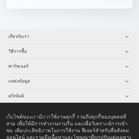
เกี่ยวกับเรา
วิธีการซื้อ
พาร์ทเนอร์
แหล่งข้อมูล
ควิกลิงค์
เว็บไซต์ของเรามีการใช้งานคุกกี้ รวมถึงคุกกี้ของบุคคลที่
HUAWEI eKit App
สาม เพื่อให้มีการทำงานราบรื่น และเพื่อวิเคราะห์การเข้า
ชม เพิ่มประสิทธิภาพในการใช้งาน ฟีเจอร์สำหรับสื่อสังคม
Huawei HiKnow App
ออนไลน์ และรวมถึงเนื้อหาและโฆษณาที่ถูกปรับแต่งเฉพาะ