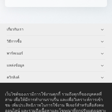
เกี่ยวกับเรา
วิธีการซื้อ
พาร์ทเนอร์
แหล่งข้อมูล
ควิกลิงค์
เว็บไซต์ของเรามีการใช้งานคุกกี้ รวมถึงคุกกี้ของบุคคลที่
HUAWEI eKit App
สาม เพื่อให้มีการทำงานราบรื่น และเพื่อวิเคราะห์การเข้า
ชม เพิ่มประสิทธิภาพในการใช้งาน ฟีเจอร์สำหรับสื่อสังคม
Huawei HiKnow App
ออนไลน์ และรวมถึงเนื้อหาและโฆษณาที่ถูกปรับแต่งเฉพาะ