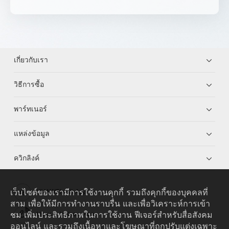
เกี่ยวกับเรา
วิธีการซื้อ
พาร์ทเนอร์
แหล่งข้อมูล
ควิกลิงค์
เว็บไซต์ของเรามีการใช้งานคุกกี้ รวมถึงคุกกี้ของบุคคลที่
HUAWEI eKit App
สาม เพื่อให้มีการทำงานราบรื่น และเพื่อวิเคราะห์การเข้า
ชม เพิ่มประสิทธิภาพในการใช้งาน ฟีเจอร์สำหรับสื่อสังคม
Huawei HiKnow App
ออนไลน์ และรวมถึงเนื้อหาและโฆษณาที่ถูกปรับแต่งเฉพาะ