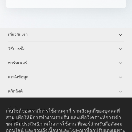
เกี่ยวกับเรา
วิธีการซื้อ
พาร์ทเนอร์
แหล่งข้อมูล
ควิกลิงค์
เว็บไซต์ของเรามีการใช้งานคุกกี้ รวมถึงคุกกี้ของบุคคลที่
HUAWEI eKit App
สาม เพื่อให้มีการทำงานราบรื่น และเพื่อวิเคราะห์การเข้า
ชม เพิ่มประสิทธิภาพในการใช้งาน ฟีเจอร์สำหรับสื่อสังคม
Huawei HiKnow App
ออนไลน์ และรวมถึงเนื้อหาและโฆษณาที่ถูกปรับแต่งเฉพาะ