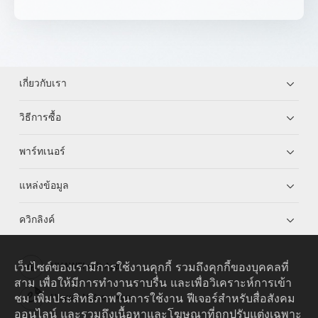
เกี่ยวกับเรา
วิธีการซื้อ
พาร์ทเนอร์
แหล่งข้อมูล
ควิกลิงค์
เว็บไซต์ของเรามีการใช้งานคุกกี้ รวมถึงคุกกี้ของบุคคลที่
HUAWEI eKit App
สาม เพื่อให้มีการทำงานราบรื่น และเพื่อวิเคราะห์การเข้า
ชม เพิ่มประสิทธิภาพในการใช้งาน ฟีเจอร์สำหรับสื่อสังคม
Huawei HiKnow App
ออนไลน์ และรวมถึงเนื้อหาและโฆษณาที่ถูกปรับแต่งเฉพาะ