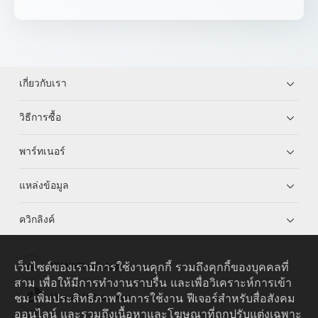
เกี่ยวกับเรา
วิธีการซื้อ
พาร์ทเนอร์
แหล่งข้อมูล
ควิกลิงค์
เว็บไซต์ของเรามีการใช้งานคุกกี้ รวมถึงคุกกี้ของบุคคลที่
HUAWEI eKit App
สาม เพื่อให้มีการทำงานราบรื่น และเพื่อวิเคราะห์การเข้า
ชม เพิ่มประสิทธิภาพในการใช้งาน ฟีเจอร์สำหรับสื่อสังคม
Huawei HiKnow App
ออนไลน์ และรวมถึงเนื้อหาและโฆษณาที่ถูกปรับแต่งเฉพาะ