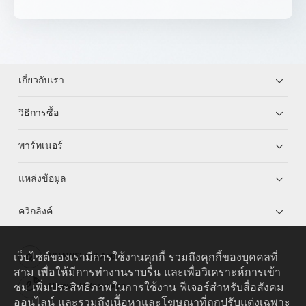
เกี่ยวกับเรา
วิธีการซื้อ
พาร์ทเนอร์
แหล่งข้อมูล
ควิกลิงค์
เว็บไซต์ของเรามีการใช้งานคุกกี้ รวมถึงคุกกี้ของบุคคลที่
HUAWEI eKit App
สาม เพื่อให้มีการทำงานราบรื่น และเพื่อวิเคราะห์การเข้า
ชม เพิ่มประสิทธิภาพในการใช้งาน ฟีเจอร์สำหรับสื่อสังคม
Huawei HiKnow App
ออนไลน์ และรวมถึงเนื้อหาและโฆษณาที่ถูกปรับแต่งเฉพาะ