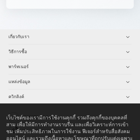
เกี่ยวกับเรา
วิธีการซื้อ
พาร์ทเนอร์
แหล่งข้อมูล
ควิกลิงค์
เว็บไซต์ของเรามีการใช้งานคุกกี้ รวมถึงคุกกี้ของบุคคลที่
HUAWEI eKit App
สาม เพื่อให้มีการทำงานราบรื่น และเพื่อวิเคราะห์การเข้า
ชม เพิ่มประสิทธิภาพในการใช้งาน ฟีเจอร์สำหรับสื่อสังคม
Huawei HiKnow App
ออนไลน์ และรวมถึงเนื้อหาและโฆษณาที่ถูกปรับแต่งเฉพาะ